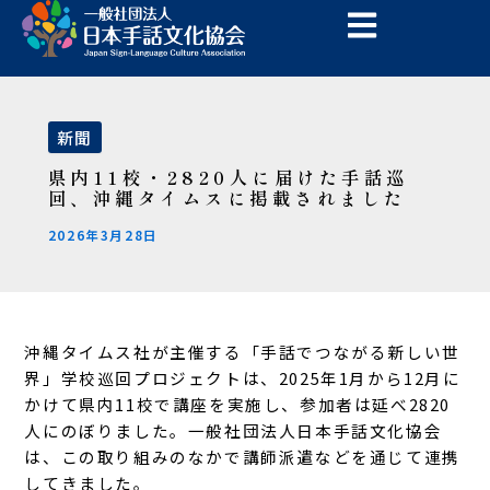
内
投
容
稿
を
ナ
ス
ビ
キ
ゲ
新聞
ッ
ー
プ
シ
県内11校・2820人に届けた手話巡
ョ
回、沖縄タイムスに掲載されました
ン
2026年3月28日
沖縄タイムス社が主催する「手話でつながる新しい世
界」学校巡回プロジェクトは、2025年1月から12月に
かけて県内11校で講座を実施し、参加者は延べ2820
人にのぼりました。一般社団法人日本手話文化協会
は、この取り組みのなかで講師派遣などを通じて連携
してきました。