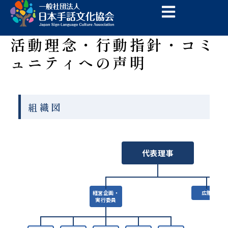
内
容
を
活動理念・行動指針・コミ
ス
キ
ュニティへの声明
ッ
プ
組織図
代表理事
経営企画・
広報
実行委員