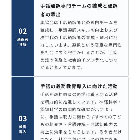
手話通訳専門チームの結成と通訳
者の輩出
本協会は手話通訳者との専門チームを
02
結成し、手話通訳スキルの向上および
次世代の手話通訳者の育成・輩出に尽
通訳者
育成
力しています。通訳という高度な専門性
を社会に広く根付かせることが、手話
言語の普及と社会的インフラ化につな
がると考えています。
手話の義務教育導入に向けた活動
手話を義務教育の現場に導入する活動
を精力的に推進しています。神経科学・
認知科学の国際的な研究が示すよう
03
に、手話は聴力に関わらずすべての子ど
もの脳発達・言語理解・非認知能力の
教育
向上に効果をもたらします。ろう者だけ
導入
でなく、社会全体にプラスの効果をも