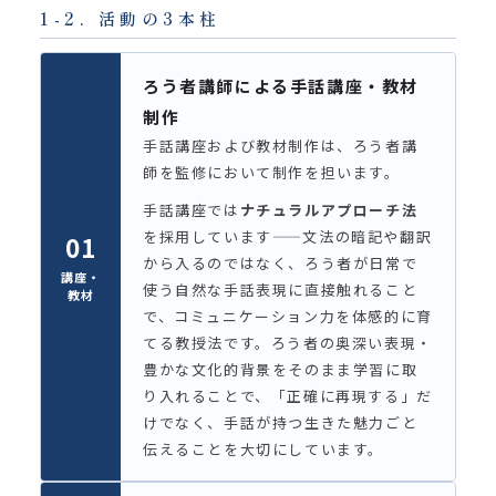
1-2. 活動の3本柱
ろう者講師による手話講座・教材
制作
手話講座および教材制作は、ろう者講
師を監修において制作を担います。
手話講座では
ナチュラルアプローチ法
を採用しています——文法の暗記や翻訳
01
から入るのではなく、ろう者が日常で
講座・
使う自然な手話表現に直接触れること
教材
で、コミュニケーション力を体感的に育
てる教授法です。ろう者の奥深い表現・
豊かな文化的背景をそのまま学習に取
り入れることで、「正確に再現する」だ
けでなく、手話が持つ生きた魅力ごと
伝えることを大切にしています。