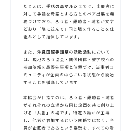
たとえば、
手話の森マルシェ
では、出展者に
対して手話を母語とする方とのペア出展を義
務づけており、ろう者・難聴者・聴者が文字
どおり「隣に並んで」同じ場を作ることを仕
組みとして担保しています。
また、
沖縄国際手話祭
の誘致活動において
は、現地のろう協会・関係団体・聾学校への
参加依頼を最優先事項と位置づけ、当事者コ
ミュニティが企画の中心にいる状態から開始
することを徹底しています。
本協会が目指すのは、ろう者・難聴者・聴者
がそれぞれの立場から同じ企画を共に創り上
げる「共創」の場です。特定の誰かが主導
し、他者が参加するという関係ではなく、全
員が企画者であるという姿勢を、すべての活