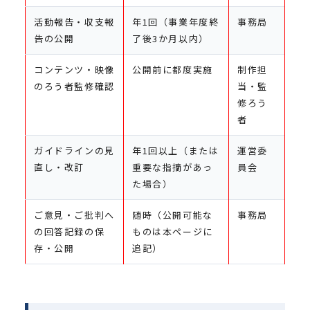
活動報告・収支報
年1回（事業年度終
事務局
告の公開
了後3か月以内）
コンテンツ・映像
公開前に都度実施
制作担
のろう者監修確認
当・監
修ろう
者
ガイドラインの見
年1回以上（または
運営委
直し・改訂
重要な指摘があっ
員会
た場合）
ご意見・ご批判へ
随時（公開可能な
事務局
の回答記録の保
ものは本ページに
存・公開
追記）