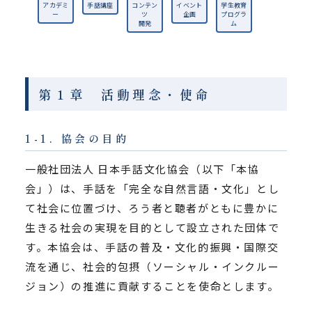
アカデミ
手話講座
コンテン
イベント
学生教育
ー
ツ
企画
プログラ
開発
ム
第１章 活動理念・使命
1-1. 協会の目的
一般社団法人 日本手話文化協会（以下「本協
会」）は、手話を「完全な自然言語・文化」とし
て社会に位置づけ、ろう者と聴者がともに豊かに
生きる社会の実現を目的として設立された団体で
す。本協会は、手話の普及・文化的振興・国際交
流を通じ、社会的包摂（ソーシャル・インクルー
ジョン）の推進に貢献することを使命とします。