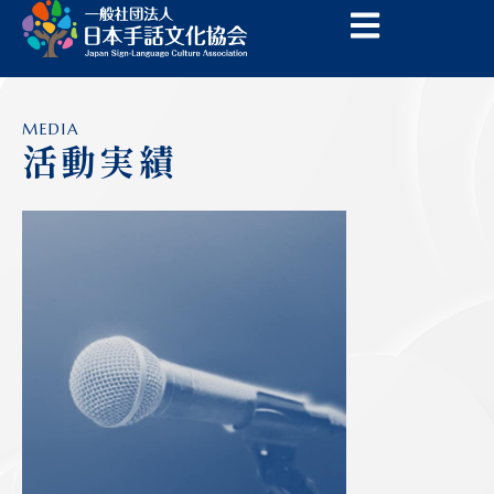
内
容
を
ス
キ
MEDIA
ッ
活動実績
プ