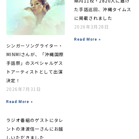
ペ
ペ
ペ
ペ
ペ
県内11校・2820人に届け
ー
ー
ー
ー
ー
た手話巡回、沖縄タイムス
ジ
ジ
ジ
ジ
ジ
に掲載されました
2026年3月28日
Read More »
シンガーソングライター・
MINMIさんが、「沖縄国際
手話祭」のスペシャルゲス
トアーティストとして出演
決定！
2026年7月31日
Read More »
ラジオ番組のゲストにタレ
ントの津波信一さんにお越
しいただきました