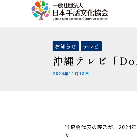
内
投
容
稿
を
ナ
ス
ビ
キ
ゲ
ッ
ー
お知らせ
テレビ
プ
シ
沖縄テレビ「Do
ョ
ン
2024年11月18日
当協会代表の藤乃が、2024
た。